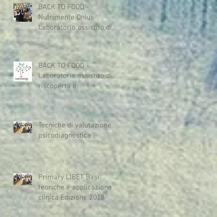
BACK TO FOOD -
Nutrimente Onlus-
Laboratorio assistito di
riscoperta e
riavvicinamento al cibo
dedica
BACK TO FOOD -
Laboratorio assistito di
riscoperta e
riavvicinamento al cibo
dedicato a persone con
Tecniche di valutazione
psicodiagnostica
Primary LIBET Basi
teoriche e applicazione
clinica Edizione 2018