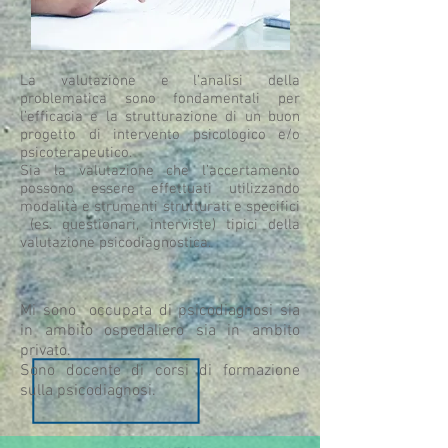
La valutazione e l’analisi della
problematica sono fondamentali per
l’efficacia e la strutturazione di un buon
progetto di intervento psicologico e/o
psicoterapeutico.
Sia la valutazione che l’accertamento
possono essere effettuati utilizzando
modalità e strumenti strutturati e specifici
(es. questionari, interviste) tipici della
valutazione psicodiagnostica.
Mi sono occupata di psicodiagnosi sia
in ambito ospedaliero sia in ambito
privato.
Sono docente di corsi di formazione
sulla psicodiagnosi.