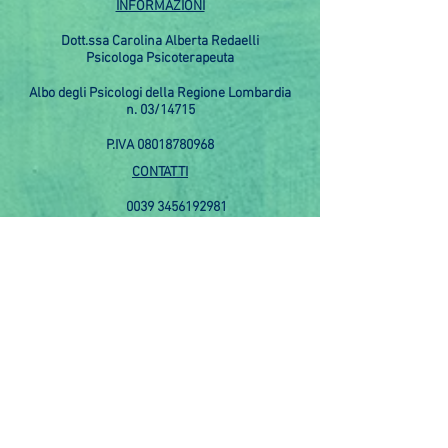
INFORMAZIONI
Dott.ssa Carolina Alberta Redaelli
Psicologa Psicoterapeuta
Albo degli Psicologi della Regione Lombardia
n. 03/14715
P.IVA
08018780968
CONTATTI
0039 3456192981
dott.ssacarolinaredaelli@gmail.com
STUDIO
Ricevo a Milano su appuntamento in due studi di
psicologia e psicoterapia
(zona Loreto e Cadorna)
COOKIE POLICY