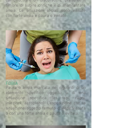
compito, fare un discorso). E’ presente il
timore di subire critiche e di manifestare
ansia. Le situazioni sociali sono vissute
con forte ansia e paura o evitate.
FOBIA
Paura o ansia marcata nei riguardi di un
elemento specifico oggetto o di una
situazione specifica (es. api, ragni,
iniezioni, aeroplano). L’esposizione con la
situazione/oggetto temuto o viene vissuta
o con una forte ansia e paura o evitata.