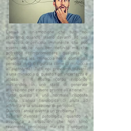
L’ansia è un’emozione che tutti noi
proviamo quando siamo davanti ad una
minaccia o pericolo imminente che può
essere anche non ben definito ma che
potrebbe compromettere qualcosa di
importante (es. minaccia reale come alla
persona in sé o figurata come la minaccia
all’autostima). Tutti noi proviamo, davanti
a una minaccia di questo tipo, incertezza e
attesa e il nostro corpo risponde
mettendosi in uno stato di generale
attivazione per essere pronto all’azione.
Tutto questo è una normale risposta
innata. L’ansia fisiologica ci aiuta ad
affrontare la situazione di pericolo.
Quando l’ansia diventa un problema?
L’ansia diventa patologica quando è
associata a situazioni che non sono
realmente pericolose ma che il soggetto