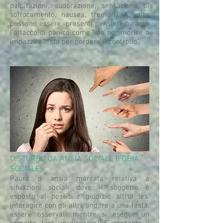
palpitazioni, sudorazione, sensazione di
soffocamento, nausea, tremori). A volte
possono essere presenti pensieri durante
l’attacco di panico come “sto per morire o
impazzire”, “sto per perdere il controllo”.
DISTURBO DA ANSIA SOCIALE (FOBIA
SOCIALE)
Paura o ansia marcata relativa a
situazioni sociali dove il soggetto è
esposto al possibile giudizio altrui (es.
interagire con gli altri, andare a una festa,
essere osservati mentre si esegue un