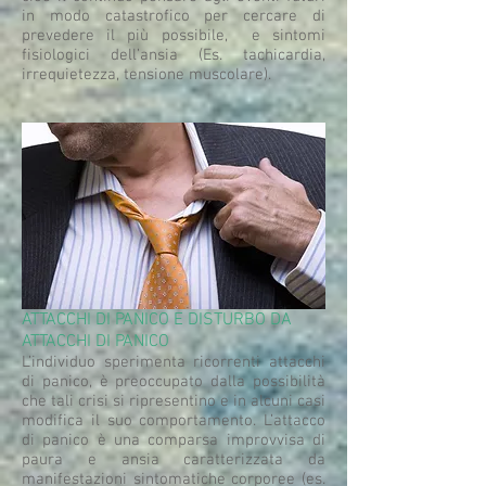
in modo catastrofico per cercare di
prevedere il più possibile, e sintomi
fisiologici dell’ansia (Es. tachicardia,
irrequietezza, tensione muscolare).
ATTACCHI DI PANICO E DISTURBO DA
ATTACCHI DI PANICO
L’individuo sperimenta ricorrenti attacchi
di panico, è preoccupato dalla possibilità
che tali crisi si ripresentino e in alcuni casi
modifica il suo comportamento. L’attacco
di panico è una comparsa improvvisa di
paura e ansia caratterizzata da
manifestazioni sintomatiche corporee (es.