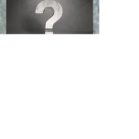
DISTURBO OSSESSIVO COMPULSIVO
In questo disturbo la persona sperimenta
la presenza di ossessioni
(pensieri/immagini/impulsi ricorrenti e
persistenti vissuti come indesiderati) e di
compulsioni (comportamenti o azioni
mentali ripetitivi che devono essere
applicati in modo rigido o messi in atto in
risposta a un’ossessione nel tentativo di
sopprimerla). Tale disturbo nel DMS-5 ha
assunto la valenza di una categoria
diagnostica a sé stante dai disturbi
d’ansia. All’interno della nuova categoria
diagnostica “Disturbo ossessivo
compulsivo e disturbi correlati” ritroviamo