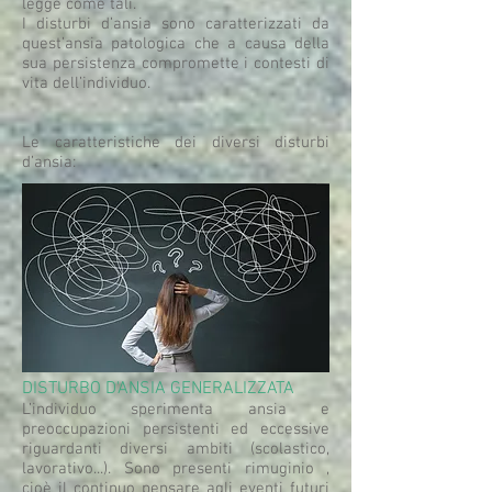
legge come tali.
I disturbi d’ansia sono caratterizzati da
quest’ansia patologica che a causa della
sua persistenza compromette i contesti di
vita dell’individuo.
Le caratteristiche dei diversi disturbi
d’ansia:
DISTURBO D'ANSIA GENERALIZZATA
L’individuo sperimenta ansia e
preoccupazioni persistenti ed eccessive
riguardanti diversi ambiti (scolastico,
lavorativo...). Sono presenti rimuginio ,
cioè il continuo pensare agli eventi futuri