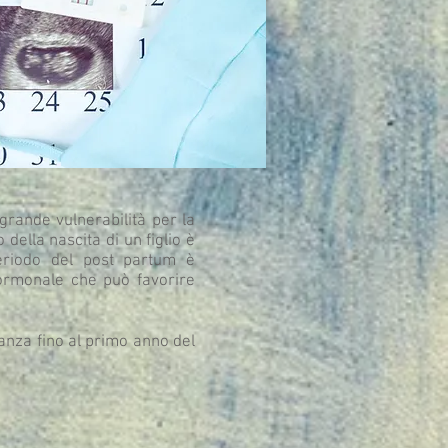
grande vulnerabilità per la
della nascita di un figlio è
eriodo del post partum è
ormonale che può favorire
danza fino al primo anno del