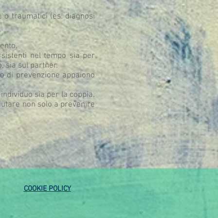
e o traumatici (es. diagnosi
mento.
istenti nel tempo sia per
, sia sul partner.
to di prevenzione appaiono
individuo sia per la coppia.
iutare non solo a prevenire
COOKIE POLICY