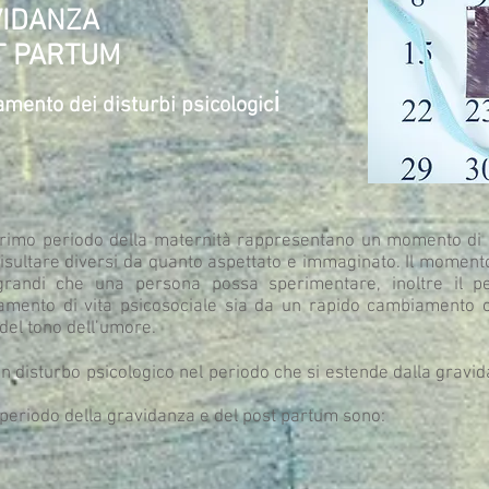
VIDANZA
T PARTUM
i
amento dei disturbi psicologic
l primo periodo della maternità rappresentano un momento di 
isultare diversi da quanto aspettato e immaginato. Il momento 
randi che una persona possa sperimentare, inoltre il p
iamento di vita psicosociale sia da un rapido cambiamento 
 del tono dell’umore.
un disturbo psicologico nel periodo che si estende dalla gravi
al periodo della gravidanza e del post partum sono: