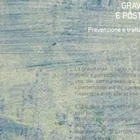
GRA
E POS
Prevenzione e tratt
La gravidanza, il parto e i
donna e potrebbero inoltre r
uno dei cambiamenti più g
caratterizzato sia da camb
l’insorgere di un’alterazione
Il 16% delle donne soffre di 
post partum.
I disturbi psicologici legati 
disturbi d’ansia
depressione post partum
maternity blues