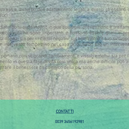
stress e disturbo dell’adattamento legati a eventi stressanti 
 ecc)
di disturbo si suddividono in due tipologie: prevenzione e tratta
roblematiche sono importanti e possono essere gravi e pers
a donna, sia per i riflessi negativi sul bambino e il suo sviluppo
n intervento tempestivo nel caso di disturbo e/o un interven
portano con sé grandi cambiamenti e vissuti emotivi sia per l’
to in questa fase di vita così unica ma anche difficile può a
iorare il benessere psicologico della persona.
CONTATTI
0039 3456192981