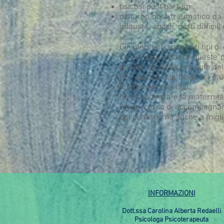
psicosi post partum
disturbo post traumatico da 
infausta, aborti, parti difficili
Gli interventi su questi tipi 
Le conseguenza di queste p
quanto riguarda la salute dell
Per questo una diagnosi e u
fondamentali e utili.
La gravidanza e la maternità 
Un percorso di accompagnamen
dei disturbi ma anche a migl
INFORMAZIONI
Dott.ssa Carolina Alberta Redaelli
Psicologa Psicoterapeuta