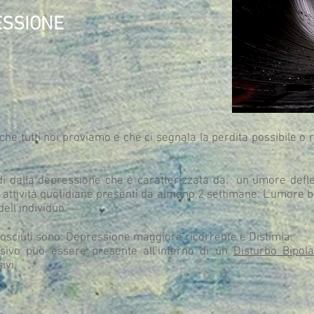
SSIONE
che tutti noi proviamo e che ci segnala la perdita possibile o 
ndi dalla depressione che è caratterizzata da: un umore defl
 attività quotidiane presenti da almeno 2 settimane. L’umore b
ell’individuo.
nosciuti sono: Depressione maggiore ricorrente e Distimia.
ssivo può essere presente all’interno di un
Disturbo Bipol
ivi.