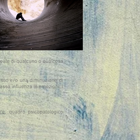
reale di qualcuno o qualcosa
esso e/o una diminuzione di
asso influenza le emozioni, i
are
, quadro psicopatologico