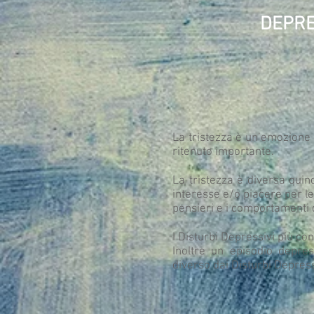
DEPRE
La tristezza è un’emozione 
ritenuto importante.
La tristezza è diversa qui
interesse e/o piacere per le
pensieri e i comportamenti d
I Disturbi Depressivi più co
Inoltre un episodio depre
diverso dai Disturbi Depress