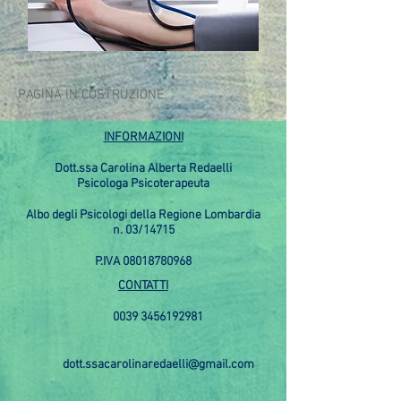
PAGINA IN COSTRUZIONE
INFORMAZIONI
Dott.ssa Carolina Alberta Redaelli
Psicologa Psicoterapeuta
Albo degli Psicologi della Regione Lombardia
n. 03/14715
P.IVA
08018780968
CONTATTI
0039 3456192981
dott.ssacarolinaredaelli@gmail.com