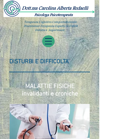
Terapeuta Cognitivo Comportamentale
Practitioner-Terapeuta Esperto in EMDR
Didatta e Supervisore
DISTURBI E DIFFICOLTA'
MALATTIE FISICHE
invalidanti e croniche